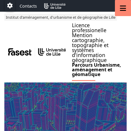
Accéder au menu principal
Accéder au contenu
M
Contacts
Paramétrage
Institut d'aménagement, d'urbanisme et de géographie de Lille
Licence
professionelle
Mention
cartographie,
topographie et
systèmes
d'information
géographique
Parcours Urbanisme,
aménagement et
géomatique