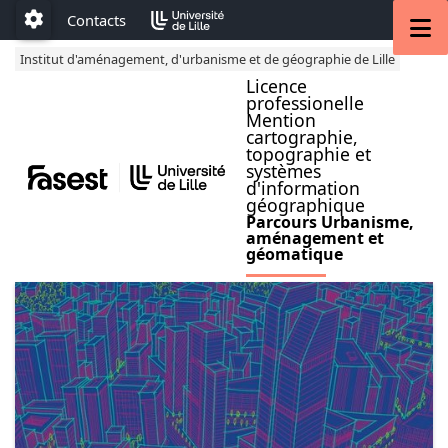
Accéder au menu principal
Accéder au contenu
M
Contacts
Paramétrage
Institut d'aménagement, d'urbanisme et de géographie de Lille
Licence
professionelle
Mention
cartographie,
topographie et
systèmes
d'information
géographique
Parcours Urbanisme,
aménagement et
géomatique