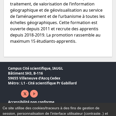
traitement, de valorisation de l’information
géographique et de géovisualisation au service
de l’aménagement et de l’urbanisme à toutes les
échelles géographiques. Cette formation est
ouverte depuis 2011 et recrute des apprentis
depuis 2018-2019. La promotion rassemble au
maximum 15 étudiants-apprentis.
Campus Cité scientifique, IAUGL
Bâtiment SH3, B-116
59655 Villeneuve d'Ascq Cedex
Métro : L1 - Cité scientifique Pr Gabillard
X ( nouvelle fenêtre)
Page pro ( nouvelle fenêtre)
Accessibilité non conforme
Plan du site
Ce site utilise des cookies/traceurs à des fins de gestion de
Mentions légales
session, personnalisation de l'interface utilisateur (contraste..) et