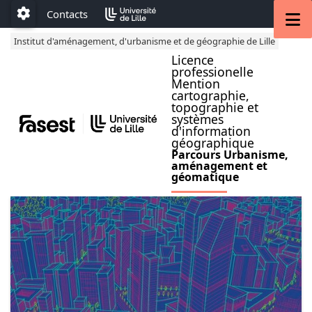
Accéder au menu principal
Accéder au contenu
M
Contacts
Paramétrage
Institut d'aménagement, d'urbanisme et de géographie de Lille
Licence
professionelle
Mention
cartographie,
topographie et
systèmes
d'information
géographique
Parcours Urbanisme,
aménagement et
géomatique